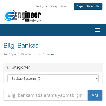
Türkçe
Giriş
Kayıt
Sepeti Görüntüle
Togg
navig
Bilgi Bankası
Ana Sayfa
Bilgi Bankası
Domains
Kategoriler