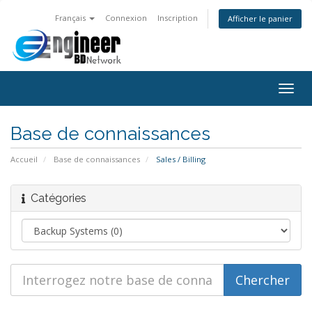
Français
Connexion
Inscription
Afficher le panier
Bascu
la
navig
Base de connaissances
Accueil
Base de connaissances
Sales / Billing
Catégories