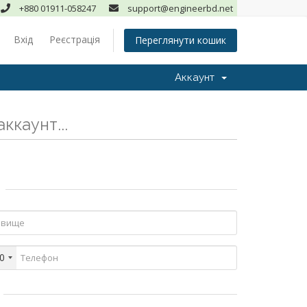
+880 01911-058247
support@engineerbd.net
Вхід
Реєстрація
Переглянути кошик
Аккаунт
ккаунт...
0