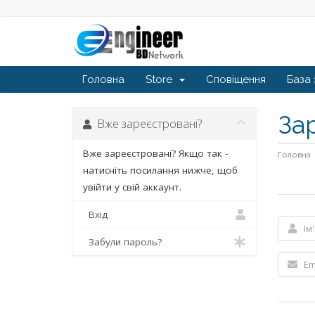
Головна
Store
Сповіщення
База 
За
Вже зареєстровані?
Вже зареєстровані? Якщо так -
Головна
натисніть посилання нижче, щоб
увійти у свій аккаунт.
Вхід
Забули пароль?