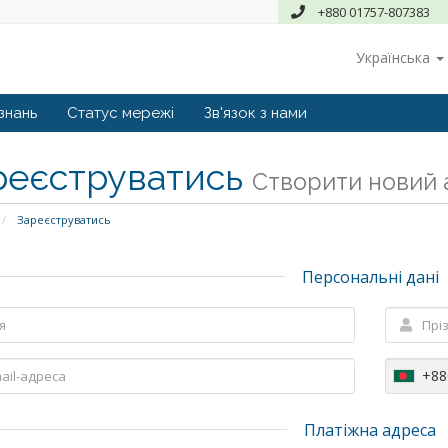
+880 01757-807383
Українська
знань
Статус мережі
Зв'язок з нами
реєструватись
Створити новий а
Зареєструватись
Персональні дані
+88
Платіжна адреса