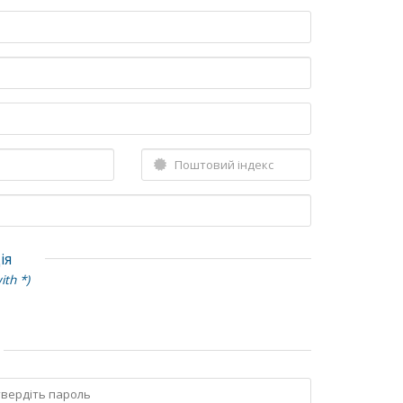
ія
ith *)