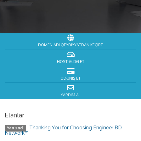
DOMEN ADI QEYDIYYATDAN KEÇIRT
HOST ƏLDƏ ET
ÖDƏNIŞ ET
YARDIM AL
Elanlar
Thanking You for Choosing Engineer BD
Yan 2nd
Network™