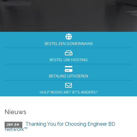
BESTEL EEN DOMEINNAAM
BESTEL UW HOSTING
BETALING UITVOEREN
HULP NODIG MET IETS ANDERS?
Nieuws
Thanking You for Choosing Engineer BD
Jan 2e
Network™