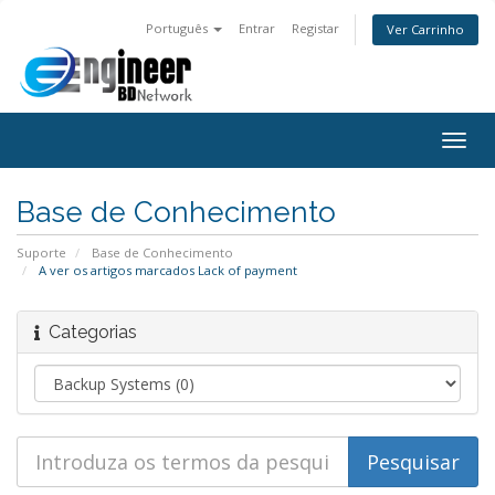
Português
Entrar
Registar
Ver Carrinho
Alter
nave
Base de Conhecimento
Suporte
Base de Conhecimento
A ver os artigos marcados Lack of payment
Categorias